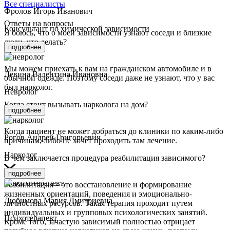
Все специалисты
Фролов Игорь Иванович
Ответы на вопросы
Консультант по химической зависимости
Я боюсь, что о моей зависимости узнают соседи и близкие
люди, что делать?
подробнее
Мы можем приехать к вам на гражданском автомобиле и в
Левина Валентина Ивановна
обычной одежде. Поэтому соседи даже не узнают, что у вас
был нарколог.
Невролог
Когда стоит вызывать нарколога на дом?
подробнее
Когда пациент не может добраться до клиники по каким-либо
Рогов Андрей Григорьевич
причинам, либо не хочет проходить там лечение.
Нарколог
В чем заключается процедура реабилитация зависимого?
подробнее
Реабилитация – это восстановление и формирование
жизненных ориентаций, поведения и эмоционально-
Любимова Мария Дмитриевна
личностных ресурсов. Такая терапия проходит путем
индивидуальных и групповых психологических занятий.
Психотерапевт
Кроме того, зачастую зависимый полностью отрицает