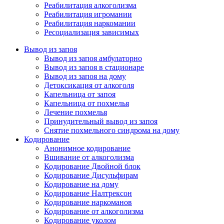
Реабилитация алкоголизма
Реабилитация игромании
Реабилитация наркомании
Ресоциализация зависимых
Вывод из запоя
Вывод из запоя амбулаторно
Вывод из запоя в стационаре
Вывод из запоя на дому
Детоксикация от алкоголя
Капельница от запоя
Капельница от похмелья
Лечение похмелья
Принудительный вывод из запоя
Снятие похмельного синдрома на дому
Кодирование
Анонимное кодирование
Вшивание от алкоголизма
Кодирование Двойной блок
Кодирование Дисульфирам
Кодирование на дому
Кодирование Налтрексон
Кодирование наркоманов
Кодирование от алкоголизма
Кодирование уколом