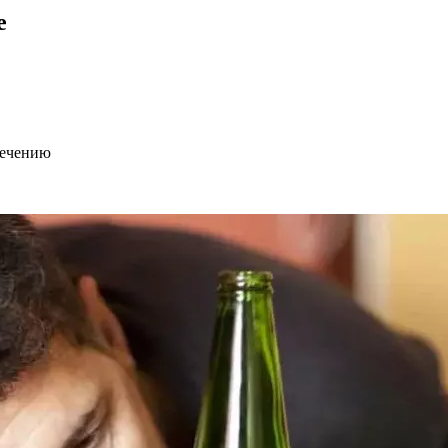
е
лечению